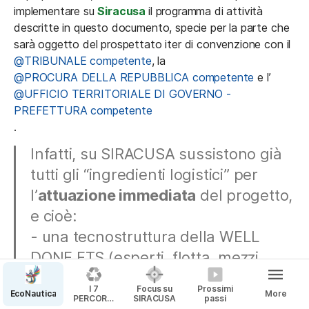
implementare su 
Siracusa 
il programma di attività 
descritte in questo documento, specie per la parte che 
sarà oggetto del prospettato iter di convenzione con il 
@TRIBUNALE competente
, la 
@PROCURA DELLA REPUBBLICA competente
 e l’
@UFFICIO TERRITORIALE DI GOVERNO - 
PREFETTURA competente
.
Infatti, su SIRACUSA sussistono già 
tutti gli “ingredienti logistici” per 
l’
attuazione immediata
 del progetto, 
e cioè:

- una tecnostruttura della WELL 
DONE ETS (esperti, flotta, mezzi, 
supporters)

I 7
Focus su
Prossimi
EcoNautica
More
- la disponibilità di aree demaniali 
PERCORSI
SIRACUSA
passi
di RIUSO